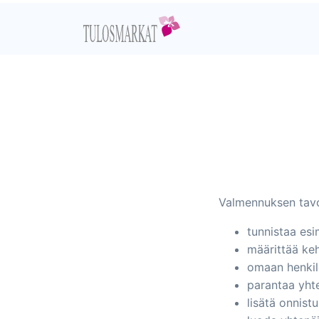
Valmennuksen tavo
tunnistaa es
määrittää keh
omaan henkil
parantaa yhte
lisätä onnist