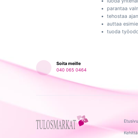
luoda yhtenäi
parantaa valm
tehostaa aja
auttaa esimi
tuoda työodo
Soita meille
040 065 0464‬
Etusiv
Kehitt