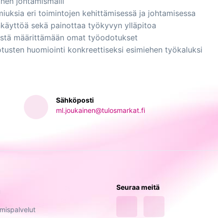
nen johtamismalli
iuksia eri toimintojen kehittämisessä ja johtamisessa
nkäyttöä sekä painottaa työkyvyn ylläpitoa
estä määrittämään omat työodotukset
tusten huomiointi konkreettiseksi esimiehen työkaluksi
Sähköposti
ml.joukainen@tulosmarkat.fi
Seuraa meitä
u
ämispalvelut