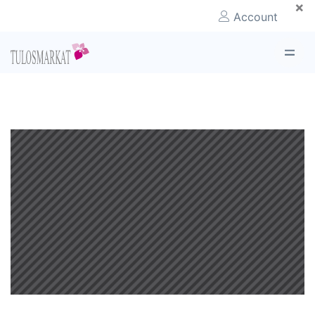
×
Account